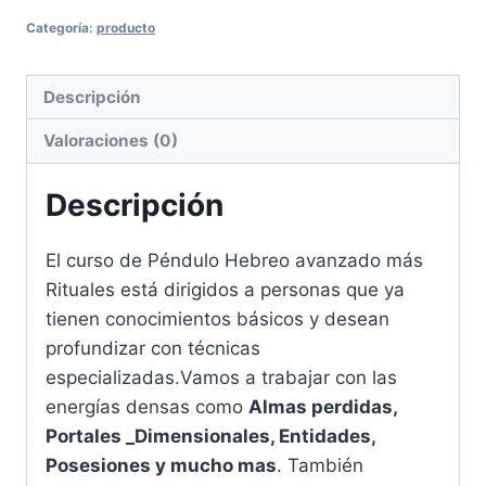
era:
es:
Avanzado
Categoría:
producto
mas
$ 200,00.
$ 180,00.
Rituales
cantidad
Descripción
Valoraciones (0)
Descripción
El curso de Péndulo Hebreo avanzado más
Rituales está dirigidos a personas que ya
tienen conocimientos básicos y desean
profundizar con técnicas
especializadas.Vamos a trabajar con las
energías densas como
Almas perdidas,
Portales _Dimensionales, Entidades,
Posesiones y mucho mas
. También