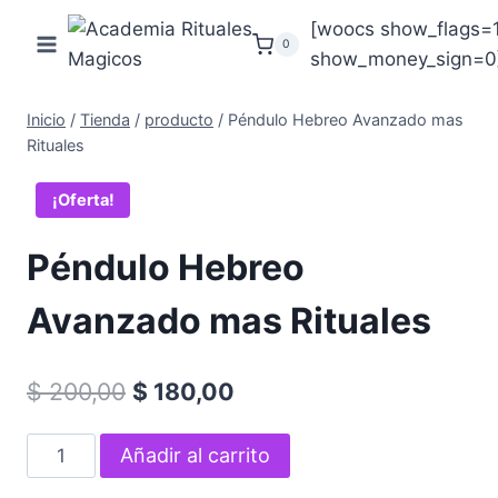
Saltar
[woocs show_flags=
al
0
show_money_sign=0
contenido
Inicio
/
Tienda
/
producto
/
Péndulo Hebreo Avanzado mas
Rituales
¡Oferta!
Péndulo Hebreo
Avanzado mas Rituales
El
El
$
200,00
$
180,00
precio
precio
Péndulo
Añadir al carrito
original
actual
Hebreo