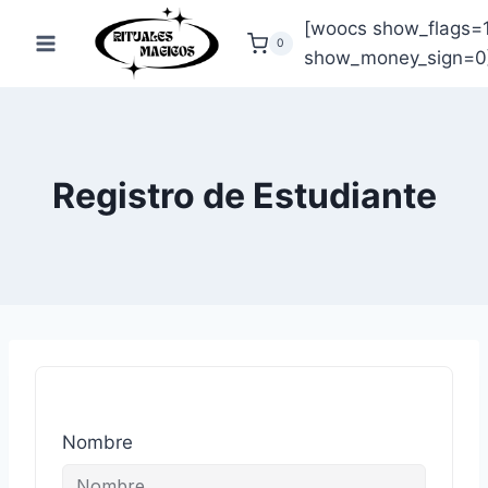
Saltar
[woocs show_flags=
al
0
show_money_sign=0
contenido
Registro de Estudiante
Nombre