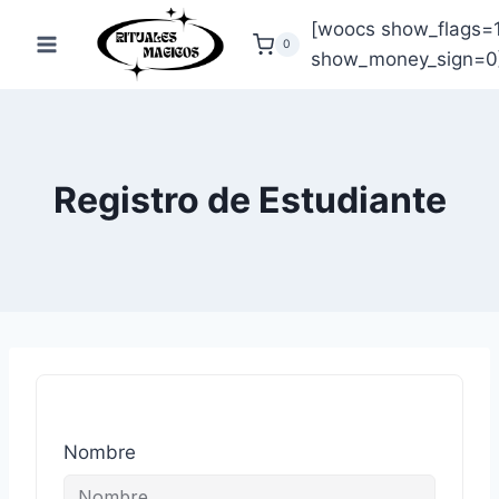
Saltar
[woocs show_flags=
al
0
show_money_sign=0
contenido
Registro de Estudiante
Nombre