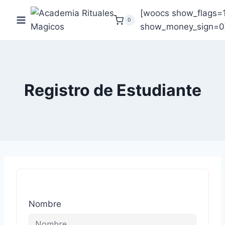
Saltar
[woocs show_flags=
al
0
show_money_sign=0
contenido
Registro de Estudiante
Nombre