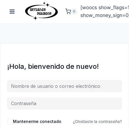
Saltar
[woocs show_flags=
al
0
show_money_sign=0
contenido
¡Hola, bienvenido de nuevo!
Mantenerme conectado
¿Olvidaste la contraseña?