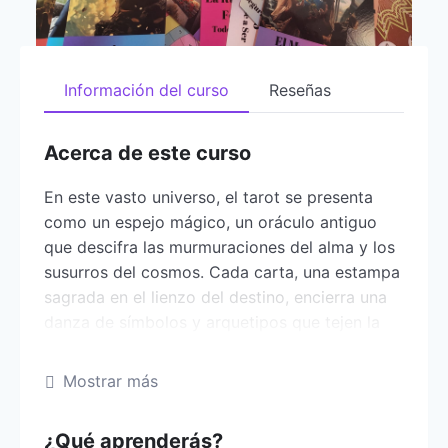
Información del curso
Reseñas
Acerca de este curso
En este vasto universo, el tarot se presenta
como un espejo mágico, un oráculo antiguo
que descifra las murmuraciones del alma y los
susurros del cosmos. Cada carta, una estampa
sagrada en el lienzo del destino, encierra una
danza de símbolos y arquetipos que tejen la
trama de la existencia y el misterio.
Mostrar más
Aprender a descifrar el mensaje de las cartas
es un arte que se debe aprender y desarrollar
desde nuestra percepción.
¿Qué aprenderás?