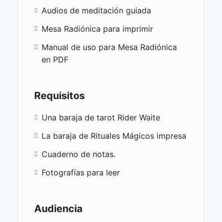
Aplicación Terapéutica
Audios de meditación guiada
Cómo los Arcanos Menores reflejan
situaciones cotidianas y desafíos
Mesa Radiónica para imprimir
personales.
Manual de uso para Mesa Radiónica
Actividad Práctica
en PDF
Lectura de casos de la vida diaria
utilizando Arcanos Menores.
Requisitos
Clase 4: Tiradas y Estructuras de Lectura
Técnicas de Interpretación y Lectura
Una baraja de tarot Rider Waite
Tiradas Básicas y Avanzadas
La baraja de Rituales Mágicos impresa
Tirada de tres cartas.
Cuaderno de notas.
Tirada en profundidad.
Cómo elegir la tirada adecuada para
Fotografías para leer
cada situación.
Aplicación Terapéutica
Cómo utilizar tiradas para explorar
Audiencia
aspectos específicos del ser interior.