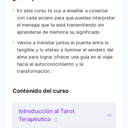
En este curso te voy a enseñar a conectar con
En este curso te voy a enseñar a conectar
cada arcano para que puedas interpretar el
con cada arcano para que puedas interpretar
mensaje que te está transmitiendo sin
el mensaje que te está transmitiendo sin
aprenderse de memoria su significado.
aprenderse de memoria su significado.
Vamos a transitar juntos el puente entre lo
Vamos a transitar juntos el puente entre lo
tangible y lo etéreo a iluminar el sendero del
tangible y lo etéreo a iluminar el sendero del
alma para lograr ofrecer una guía en el viaje
alma para lograr ofrecer una guía en el viaje
hacia el autoconocimiento y la transformación.
hacia el autoconocimiento y la
transformación.
Diferencias entre el tarot
tradicional y el tarot
Contenido del curso
terapéutico
El tarot terapéutico es una variante del tarot
Introducción al Tarot
que se utiliza con fines de autoexploración,
Terapéutico
autoconocimiento y crecimiento personal. A