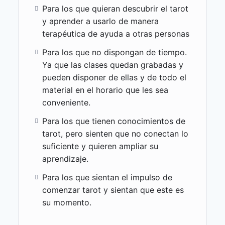
Para los que quieran descubrir el tarot
Métodos para combinar cartas y crear
y aprender a usarlo de manera
una narrativa coherente.
terapéutica de ayuda a otras personas
Uso de la intuición en la interpretación
de las cartas.
Para los que no dispongan de tiempo.
Actividad Práctica
Ya que las clases quedan grabadas y
Práctica de tiradas con enfoque
pueden disponer de ellas y de todo el
terapéutico.
material en el horario que les sea
conveniente.
Clase 5: Aplicaciones Avanzadas y Cierre
Para los que tienen conocimientos de
Que es la fotomancia
tarot, pero sienten que no conectan lo
Procedimientos para realizar fotomancia
suficiente y quieren ampliar su
Capacidades psíquicas asociadas a la
aprendizaje.
fotomancia
Para los que sientan el impulso de
Morfo psicología
comenzar tarot y sientan que este es
Aplicación terapéutica
su momento.
Lectura de rostros
Análisis de lugares