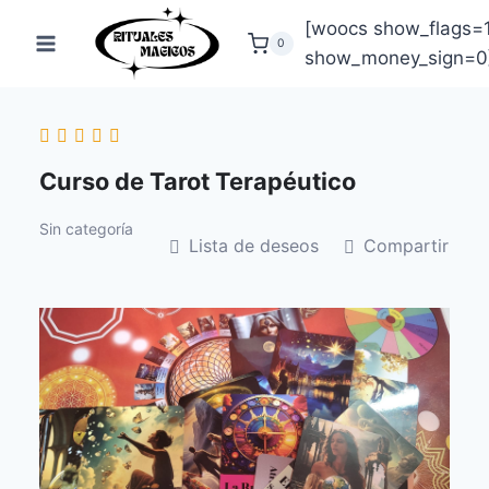
Saltar
[woocs show_flags=
al
0
show_money_sign=0
contenido
Curso de Tarot Terapéutico
Sin categoría
Lista de deseos
Compartir