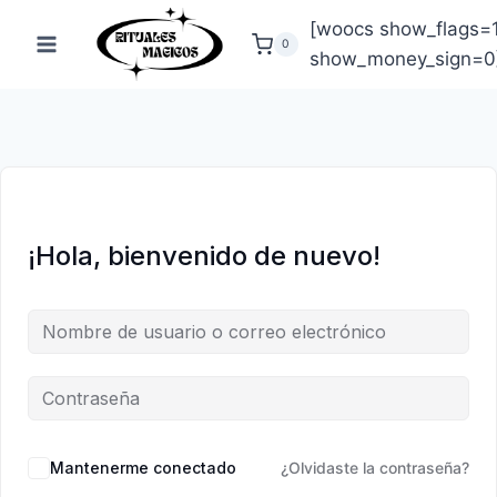
Saltar
[woocs show_flags=
al
0
show_money_sign=0
contenido
¡Hola, bienvenido de nuevo!
Mantenerme conectado
¿Olvidaste la contraseña?