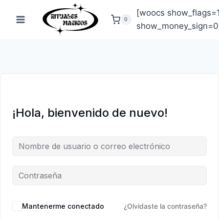
Saltar
[woocs show_flags=
al
0
show_money_sign=0
contenido
¡Hola, bienvenido de nuevo!
Mantenerme conectado
¿Olvidaste la contraseña?